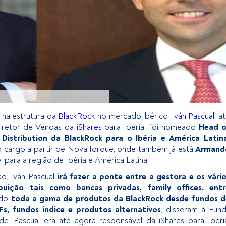
 na estrutura da
BlackRock
no mercado ibérico.
Iván Pascual
, a
iretor de Vendas da
iShares
para Iberia, foi nomeado
Head o
Distribution da BlackRock para o Ibéria e América Latina
cargo a partir de Nova Iorque, onde também já está
Armand
l para a região de Ibéria e América Latina.
o, Iván Pascual
irá fazer a ponte entre a gestora e os vári
ibuição tais como bancas privadas, family offices, entr
ndo
toda a gama de produtos da BlackRock desde fundos d
Fs, fundos índice e produtos alternativos
, disseram à Fun
e. Pascual era até agora responsável da iShares para Ibéri