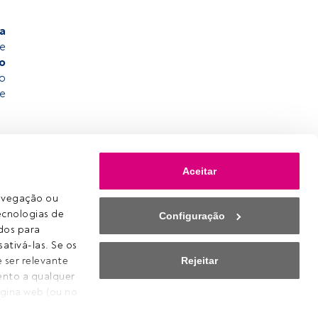
a
ue
no
o
te
Aceitar
avegação ou 
ecnologias de 
Configuração
os para 
ativá-las. Se os 
Rejeitar
ser relevante 
ento a qualquer 
Cookies
gina web (ou no 
Definições de cookies
erão efeito 
Aviso legal