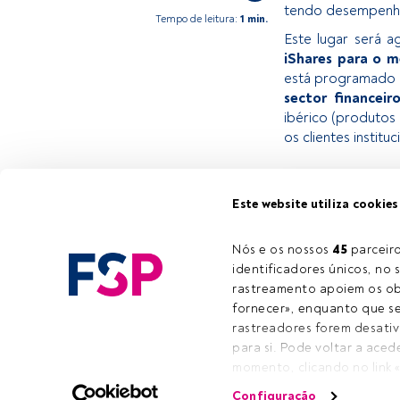
tendo desempenha
Tempo de leitura:
1 min.
Este lugar será 
iShares para o m
está programado p
sector financei
ibérico (produtos 
os clientes instituc
Este é um artigo 
Este website utiliza cookies
estiver registad
convidamo-lo a r
Nós e os nossos 
45
 parcei
oferece.
identificadores únicos, no s
rastreamento apoiem os obj
fornecer», enquanto que se 
rastreadores forem desativ
para si. Pode voltar a aced
E-ma
momento, clicando no link 
ícone flutuante que se enco
Configuração