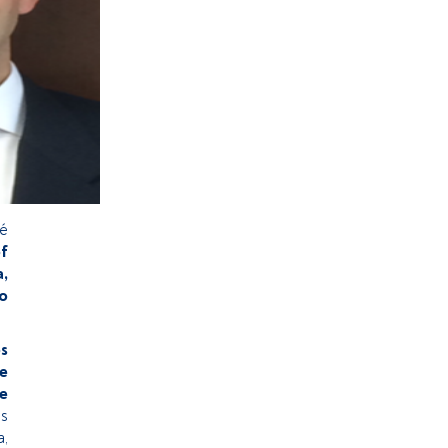
té
f
,
o
os
e
e
ds
a,