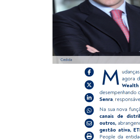
Cedida
M
udanças
agora d
Wealth 
desempenhando o 
Senra
, responsáve
Na sua nova funçã
canais de distr
outros,
abrange
gestão ativa, ET
People da entidad