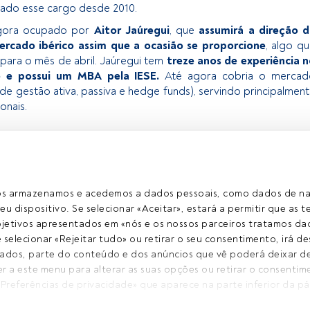
do esse cargo desde 2010.
agora ocupado por
Aitor Jaúregui
, que
assumirá a direção d
ercado ibérico assim que a ocasião se proporcione
, algo q
ara o mês de abril. Jaúregui tem
treze anos de experiência 
ro e possui um MBA pela IESE.
Até agora cobria o mercad
de gestão ativa, passiva e hedge funds), servindo principalmen
ionais.
exclusivo para os utilizadores registados da FundsPeople. Se já
o, aceda através do botão Login. Se ainda não tem conta,
egistar-se e a desfrutar de todo o universo que a FundsPeople
ros armazenamos e acedemos a dados pessoais, como dados de n
eu dispositivo. Se selecionar «Aceitar», estará a permitir que as t
etivos apresentados em «nós e os nossos parceiros tratamos dad
Aceder a Fundspeople
selecionar «Rejeitar tudo» ou retirar o seu consentimento, irá des
ados, parte do conteúdo e dos anúncios que vê poderá deixar de 
er a este menu para alterar as suas opções ou retirar o consentim
il contacto
Quem somos
«Preferências de privacidade» que aparece na parte inferior da pá
Registo
ntra na parte inferior esquerda da página web). As suas opções t
Privacidade