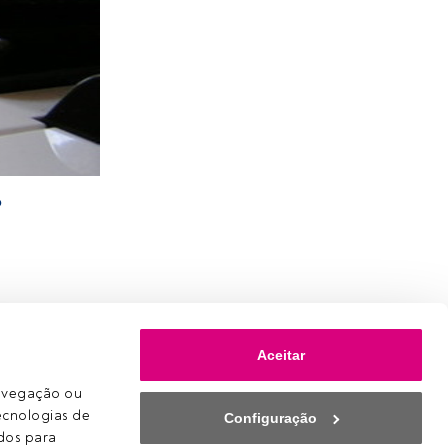
o
s
Aceitar
avegação ou 
ecnologias de 
Configuração
os para 