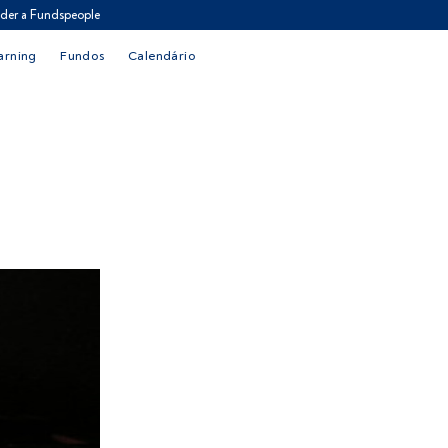
der a Fundspeople
arning
Fundos
Calendário