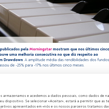
 publicados pela
Morningstar
mostram que nos últimos cinc
ouve uma melhoria consecutiva no que diz respeito ao
m Drawdown
. A amplitude média das rendibilidades dos fundo
assou de -25% para -17% nos últimos cinco meses.
exclusivo para os utilizadores registados da FundsPeople. Se já
o, aceda através do botão Login. Se ainda não tem conta,
egistar-se e a desfrutar de todo o universo que a FundsPeople
ros armazenamos e acedemos a dados pessoais, como dados de n
eu dispositivo. Se selecionar «Aceitar», estará a permitir que as t
etivos apresentados em «nós e os nossos parceiros tratamos dad
Aceder a Fundspeople