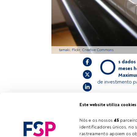
tamaki, Flickr, Creative Commons
O
s dados
meses h
Maximu
de investimento p
Este é um artigo 
Este website utiliza cookies
estiver registad
convidamo-lo a r
Nós e os nossos 
45
 parcei
oferece.
identificadores únicos, no s
rastreamento apoiem os obj
Tempo de leitura:
1 min.