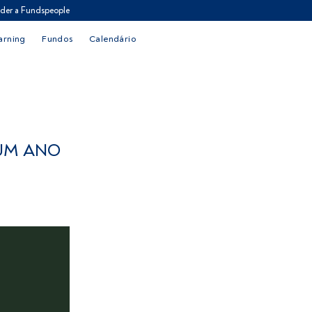
der a Fundspeople
arning
Fundos
Calendário
UM ANO