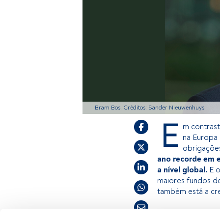
Bram Bos. Créditos: Sander Nieuwenhuys
E
m contrast
na Europa 
obrigações
ano recorde em e
a nível global.
E o
maiores fundos d
também está a cre