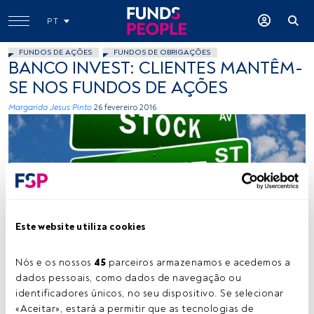
PT
FUNDOS DE AÇÕES
FUNDOS DE OBRIGAÇÕES
BANCO INVEST: CLIENTES MANTÊM-
SE NOS FUNDOS DE AÇÕES
Margarida Jesus Pinto
26 fevereiro 2016
Este website utiliza cookies
401(K) 2013, Flickr, Creative Commons
Nós e os nossos 
45
 parceiros armazenamos e acedemos a 
dados pessoais, como dados de navegação ou 
Tempo de leitura:
1 min.
identificadores únicos, no seu dispositivo. Se selecionar 
«Aceitar», estará a permitir que as tecnologias de 