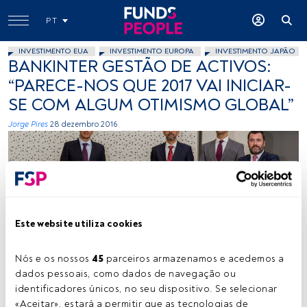
PT
INVESTIMENTO EUA
INVESTIMENTO EUROPA
INVESTIMENTO JAPÃO
BANKINTER GESTÃO DE ACTIVOS:
“PARECE-NOS QUE 2017 VAI INICIAR-
SE COM ALGUM OTIMISMO GLOBAL”
Jorge Pires
28 dezembro 2016
Este website utiliza cookies
Vitor Duarte
Nós e os nossos 
45
 parceiros armazenamos e acedemos a 
dados pessoais, como dados de navegação ou 
identificadores únicos, no seu dispositivo. Se selecionar 
Tempo de leitura:
3 min.
«Aceitar», estará a permitir que as tecnologias de 