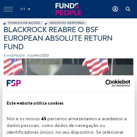
PT
FUNDOS DE AÇÕES
NEGÓCIO GESTORAS
BLACKROCK REABRE O BSF
EUROPEAN ABSOLUTE RETURN
FUND
FundsPeople .
3 junho 2020
Este website utiliza cookies
Daniel Modell, Flickr, Creative Commons
Nós e os nossos 
45
 parceiros armazenamos e acedemos a 
dados pessoais, como dados de navegação ou 
identificadores únicos, no seu dispositivo. Se selecionar 
Tempo de leitura:
1 min.