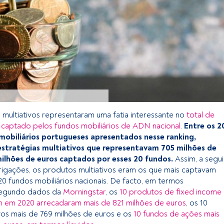
 multiativos representaram uma fatia interessante no
total de
 captado pelos fundos mobiliários de ADN nacional
.
Entre os 2
mobiliários portugueses apresentados nesse ranking,
stratégias multiativos que representavam 705 milhões de
milhões de euros captados por esses 20 fundos.
Assim, a segui
igações, os produtos multiativos eram os que mais captavam
20 fundos mobiliários nacionais. De facto, em termos
segundo dados da
Morningstar
, os
10 produtos de fixed income
m em 2020 arrecadaram mais de 821 milhões de euros
, os 10
vos mais de 769 milhões de euros e os
10 fundos de ações mais