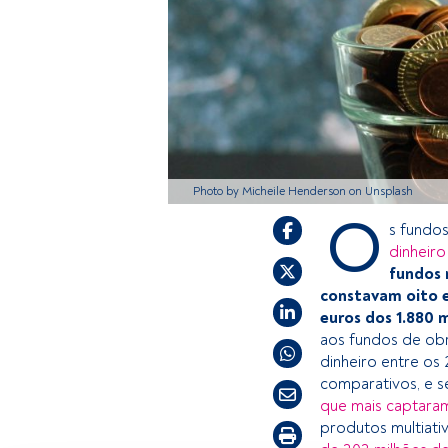
Photo by Micheile Henderson on Unsplash
O
s fundos
dinheiro
fundos 
constavam oito e
euros dos 1.880 
aos fundos de obr
dinheiro entre os 
comparativos, e 
que mais captara
produtos multiati