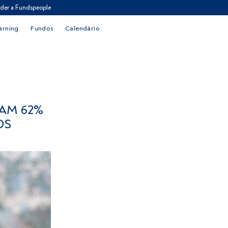
der a Fundspeople
arning
Fundos
Calendário
TAM 62%
OS