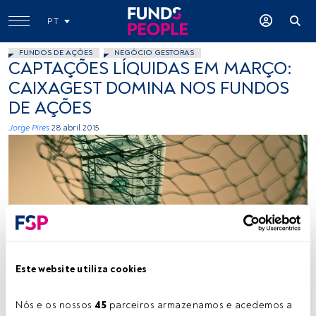
PT
FUNDOS DE AÇÕES
NEGÓCIO GESTORAS
CAPTAÇÕES LÍQUIDAS EM MARÇO:
CAIXAGEST DOMINA NOS FUNDOS
DE AÇÕES
Jorge Pires
28 abril 2015
eioua, Flickr, Creative Commons
Este website utiliza cookies
Nós e os nossos 
45
 parceiros armazenamos e acedemos a 
Tempo de leitura:
3 min.