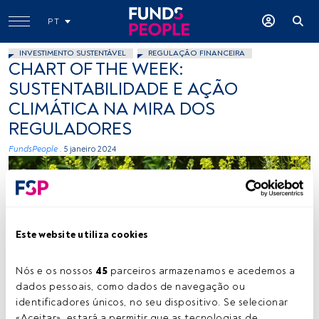
PT
INVESTIMENTO SUSTENTÁVEL
REGULAÇÃO FINANCEIRA
CHART OF THE WEEK:
SUSTENTABILIDADE E AÇÃO
CLIMÁTICA NA MIRA DOS
REGULADORES
FundsPeople .
5 janeiro 2024
Este website utiliza cookies
Nós e os nossos 
45
 parceiros armazenamos e acedemos a 
dados pessoais, como dados de navegação ou 
identificadores únicos, no seu dispositivo. Se selecionar 
«Aceitar», estará a permitir que as tecnologias de 