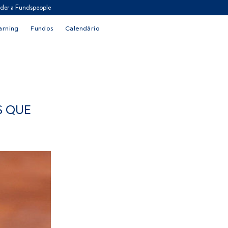
der a Fundspeople
arning
Fundos
Calendário
S QUE