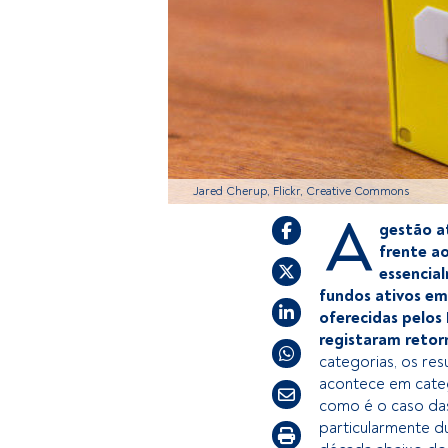
Jared Cherup, Flickr, Creative Commons
A
gestão a
frente ao
essencia
fundos ativos em 
oferecidas pelos
registaram retor
categorias, os re
acontece em categ
como é o caso das
particularmente du