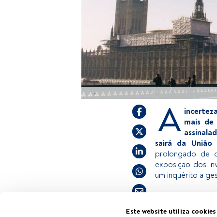
-
A
incertez
mais de 
assinala
sairá da União
prolongado de d
exposição dos inv
um inquérito a g
Este é um artigo
Este website utiliza cookies