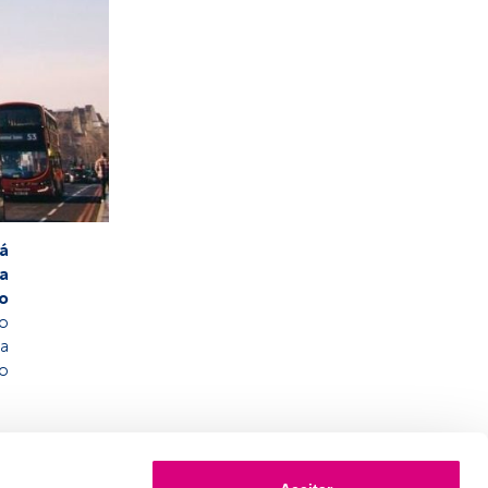
á
a
do
o
a
do