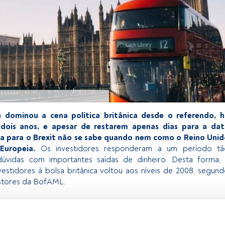
a dominou a cena política britânica desde o referendo, h
dois anos, e apesar de restarem apenas dias para a dat
da para o Brexit não se sabe quando nem como o Reino Uni
 Europeia.
Os investidores responderam a um período tã
úvidas com importantes saídas de dinheiro. Desta forma, 
estidores à bolsa britânica voltou aos níveis de 2008, segun
estores da BofAML.
 exclusivo para os utilizadores registados da FundsPeople. Se já