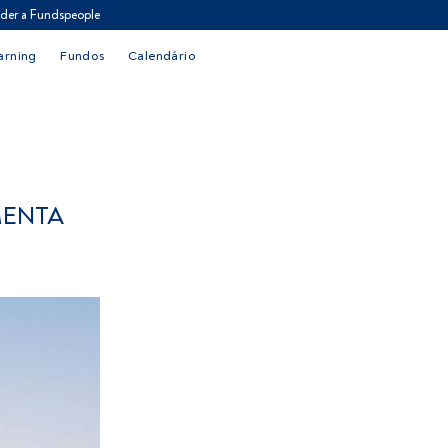
der a Fundspeople
arning
Fundos
Calendário
MENTA