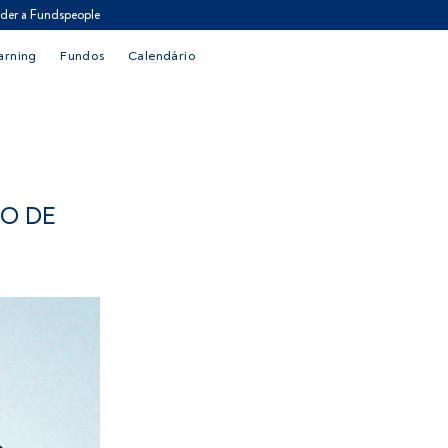
der a Fundspeople
arning
Fundos
Calendário
O DE