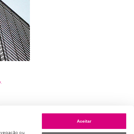
s
,
Aceitar
avegação ou 