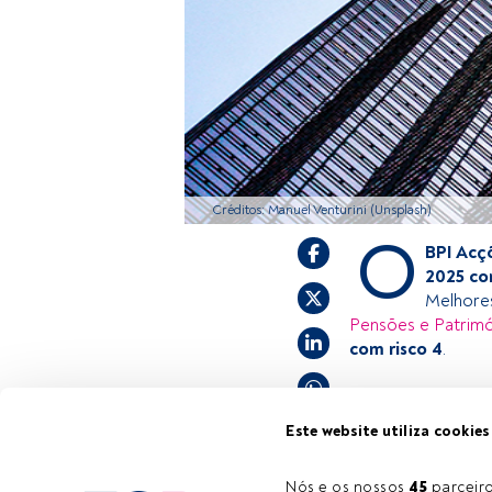
Créditos: Manuel Venturini (Unsplash)
O
BPI Acç
2025 co
Melhore
Pensões e Patrim
com risco 4
.
Este é um artigo 
Este website utiliza cookies
estiver registad
convidamo-lo a r
Nós e os nossos 
45
 parcei