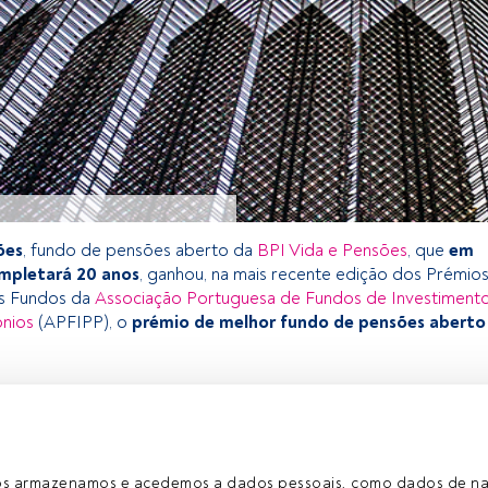
ões
, fundo de pensões aberto da
BPI Vida e Pensões
, que
em
mpletará 20 anos
, ganhou, na mais recente edição dos Prémio
s Fundos da
Associação Portuguesa de Fundos de Investimento
ónios
(APFIPP), o
prémio de melhor fundo de pensões aberto
exclusivo para os utilizadores registados da FundsPeople. Se já
o, aceda através do botão Login. Se ainda não tem conta,
egistar-se e a desfrutar de todo o universo que a FundsPeople
ros armazenamos e acedemos a dados pessoais, como dados de n