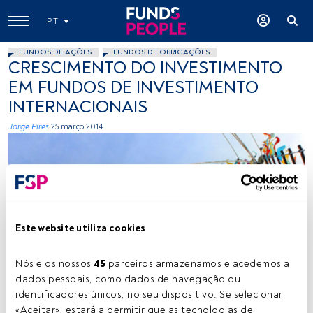
PT
FUNDOS DE AÇÕES
FUNDOS DE OBRIGAÇÕES
CRESCIMENTO DO INVESTIMENTO
EM FUNDOS DE INVESTIMENTO
INTERNACIONAIS
Jorge Pires
25 março 2014
Este website utiliza cookies
minh_toez_mintz, Flickr, Creative Commons
Nós e os nossos 
45
 parceiros armazenamos e acedemos a 
dados pessoais, como dados de navegação ou 
identificadores únicos, no seu dispositivo. Se selecionar 
Tempo de leitura:
1 min.
«Aceitar», estará a permitir que as tecnologias de 