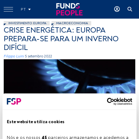
PT
INVESTIMENTO EUROPA
MACROECONOMIA
CRISE ENERGÉTICA: EUROPA
PREPARA-SE PARA UM INVERNO
DIFÍCIL
Filippo Luini
5 setembro 2022
Créditos: Ilse Driessen (Unsplash)
Este website utiliza cookies
Tempo de leitura:
4 min.
Nós e os nossos 
45
 parceiros armazenamos e acedemos a 