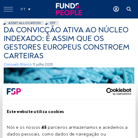
PT
ASSET ALLOCATION
ETF
DA CONVICÇÃO ATIVA AO NÚCLEO
INDEXADO: É ASSIM QUE OS
GESTORES EUROPEUS CONSTROEM
CARTEIRAS
Consuelo Blanco
11 julho 2025
Este website utiliza cookies
Créditos: Iker Urteaga (Unsplash)
Nós e os nossos 
45
 parceiros armazenamos e acedemos a 
dados pessoais, como dados de navegação ou 