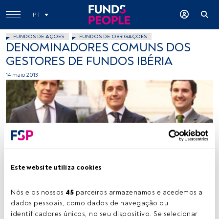
PT
FUNDOS DE AÇÕES
FUNDOS DE OBRIGAÇÕES
DENOMINADORES COMUNS DOS
GESTORES DE FUNDOS IBÉRIA
14 maio 2013
Cedida
Este website utiliza cookies
Nós e os nossos 
45
 parceiros armazenamos e acedemos a 
Tempo de leitura:
2 min.
dados pessoais, como dados de navegação ou 
identificadores únicos, no seu dispositivo. Se selecionar 