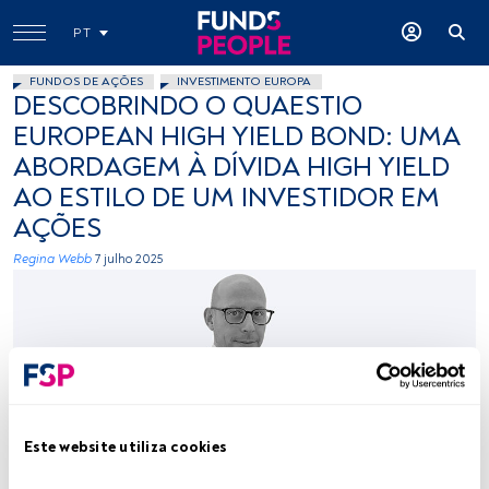
PT
FUNDOS DE AÇÕES
INVESTIMENTO EUROPA
DESCOBRINDO O QUAESTIO
EUROPEAN HIGH YIELD BOND: UMA
ABORDAGEM À DÍVIDA HIGH YIELD
AO ESTILO DE UM INVESTIDOR EM
AÇÕES
Regina Webb
7 julho 2025
Este website utiliza cookies
Federico Valesi. Créditos: Cedida (Quaestio)