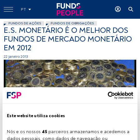
PT
FUNDOS DE AÇÕES
FUNDOS DE OBRIGAÇÕES
E.S. MONETÁRIO É O MELHOR DOS
FUNDOS DE MERCADO MONETÁRIO
EM 2012
22 janeiro 2013
Gustty, Flickr, Creative Commons
Este website utiliza cookies
Nós e os nossos 
45
 parceiros armazenamos e acedemos a 
Tempo de leitura:
1 min.
dados pessoais, como dados de navegação ou 