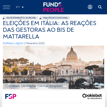
PT
INVESTIMENTO EUROPA
MACROECONOMIA
ELEIÇÕES EM ITÁLIA: AS REAÇÕES
DAS GESTORAS AO BIS DE
MATTARELLA
Raffaela Ulgheri
2 fevereiro 2022
Créditos: Christopher Czermak (Unsplash)
Tempo de leitura:
5 min.