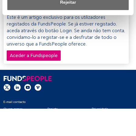
Rejeitar
Nós e os nossos parceiros tratamos os dados para 
Este é um artigo exclusivo para os utilizadores
fornecer:
registados da FundsPeople. Se já estiver registado,
aceda através do botão Login. Se ainda não tem conta,
Utilizar dados de localização geográfica precisa. Analisar 
convidamo-lo a registar-se e a desfrutar de todo o
ativamente as características do dispositivo para sua 
universo que a FundsPeople oferece.
identificação. Armazenar as informações num dispositivo 
e/ou aceder às mesmas. Publicidade e conteúdo 
Aceder a Fundspeople
personalizados, medição de publicidade e conteúdo, 
pesquisa de audiência e desenvolvimento de serviços.
Lista de parceiros (fornecedores)
E-mail contacto
Quem somos
Registo
Privacidade
Cookies
Definições de cookies
Aviso legal