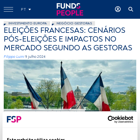
PT
INVESTIMENTO EUROPA
NEGÓCIO GESTORAS
ELEIÇÕES FRANCESAS: CENÁRIOS
PÓS-ELEIÇÕES E IMPACTOS NO
MERCADO SEGUNDO AS GESTORAS
Filippo Luini
9 julho 2024
Créditos: Stephanie Klepacki (Unsplash)
Tempo de leitura:
5 min.
Este website utiliza cookies