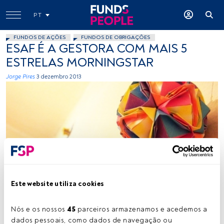
PT
FUNDOS DE AÇÕES
FUNDOS DE OBRIGAÇÕES
ESAF É A GESTORA COM MAIS 5
ESTRELAS MORNINGSTAR
Jorge Pires
3 dezembro 2013
__kel, Flickr, Creative Commons
Este website utiliza cookies
Tempo de leitura:
1 min.
Nós e os nossos 
45
 parceiros armazenamos e acedemos a 
dados pessoais, como dados de navegação ou 