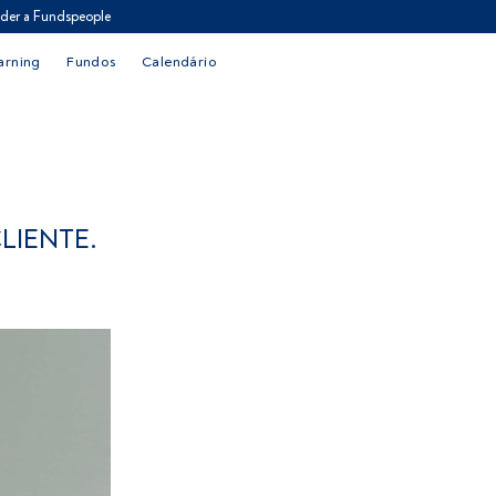
der a Fundspeople
arning
Fundos
Calendário
LIENTE.