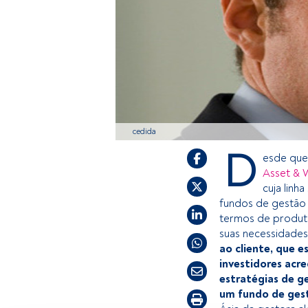
cedida
D
esde que 
Asset & 
cuja linh
fundos de gestão a
termos de produto
suas necessidades,
ao cliente, que 
investidores acr
estratégias de g
um fundo de gest