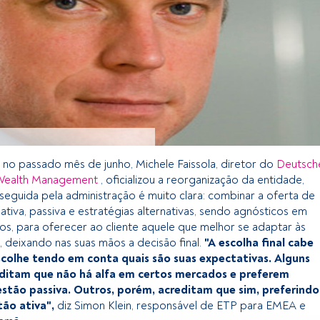
no passado mês de junho, Michele Faissola, diretor do
Deutsch
Wealth Management
, oficializou a reorganização da entidade,
a seguida pela administração é muito clara: combinar a oferta de
tiva, passiva e estratégias alternativas, sendo agnósticos em
s, para oferecer ao cliente aquele que melhor se adaptar às
 deixando nas suas mãos a decisão final.
"A escolha final cabe
escolhe tendo em conta quais são suas expectativas. Alguns
editam que não há alfa em certos mercados e preferem
estão passiva. Outros, porém, acreditam que sim, preferindo
ão ativa",
diz Simon Klein, responsável de ETP para EMEA e