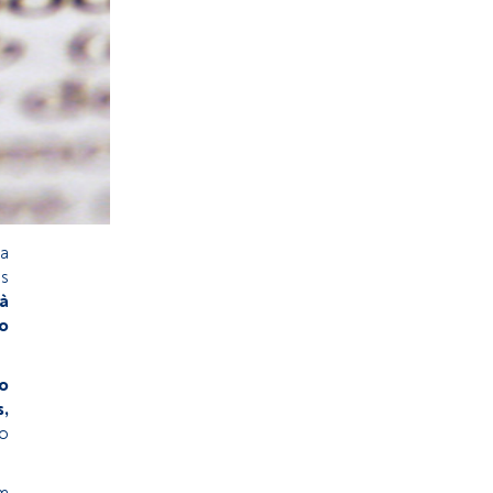
da
is
à
o
o
,
o
am