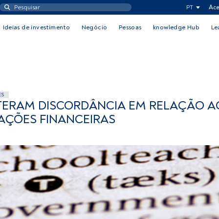
PT
Ace
Ideias de investimento
Negócio
Pessoas
knowledge Hub
Le
ES
ITERAM DISCORDÂNCIA EM RELAÇÃO A
AÇÕES FINANCEIRAS