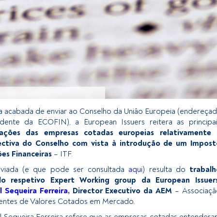
a acabada de enviar ao Conselho da União Europeia (endereça
dente da ECOFIN), a European Issuers reitera as principa
ações das empresas cotadas europeias relativamente 
ectiva do Conselho com vista à introdução de um Impost
es Financeiras
– ITF.
nviada (e que pode ser consultada
aqui
) resulta do
trabalh
lo respetivo Expert Working group da European Issuers
l Sequeira Ferreira
, Director Executivo da AEM
– Associaçã
entes de Valores Cotados em Mercado.
 Sequeira Ferreira refere que as empresas cotadas entender