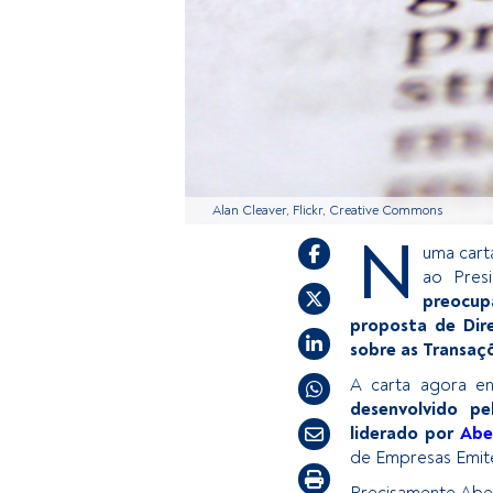
Alan Cleaver, Flickr, Creative Commons
N
uma cart
ao Presi
preocup
proposta de Dir
sobre as Transaçõ
A carta agora e
desenvolvido pe
liderado por
Abe
de Empresas Emit
Precisamente Abel