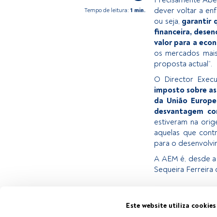
dever voltar a enf
Tempo de leitura:
1 min.
ou seja,
garantir 
financeira, dese
valor para a eco
os mercados mais
proposta actual”.
O Director Exec
imposto sobre as
da União Europe
desvantagem co
estiveram na orig
aquelas que cont
para o desenvolvi
A AEM é, desde a 
Sequeira Ferreira
Este é um artigo 
Este website utiliza cookies
estiver registad