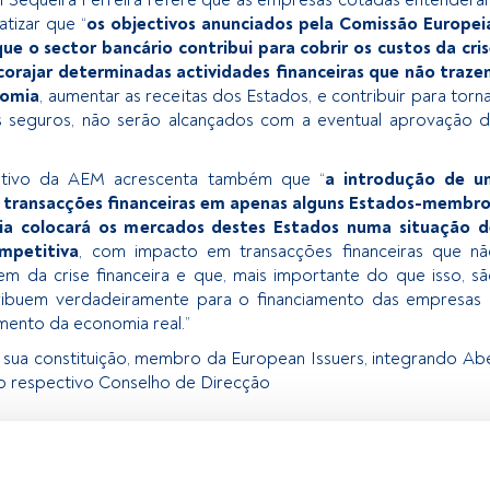
atizar que “
os objectivos anunciados pela Comissão Europei
que o sector bancário contribui para cobrir os custos da cri
ncorajar determinadas actividades financeiras que não traz
nomia
, aumentar as receitas dos Estados, e contribuir para torn
 seguros, não serão alcançados com a eventual aprovação 
utivo da AEM acrescenta também que “
a introdução de u
 transacções financeiras em apenas alguns Estados-membro
ia colocará os mercados destes Estados numa situação d
mpetitiva
, com impacto em transacções financeiras que n
em da crise financeira e que, mais importante do que isso, s
ribuem verdadeiramente para o financiamento das empresas
mento da economia real.”
sua constituição, membro da European Issuers, integrando Ab
 o respectivo Conselho de Direcção
exclusivo para os utilizadores registados da FundsPeople. Se já
o, aceda através do botão Login. Se ainda não tem conta,