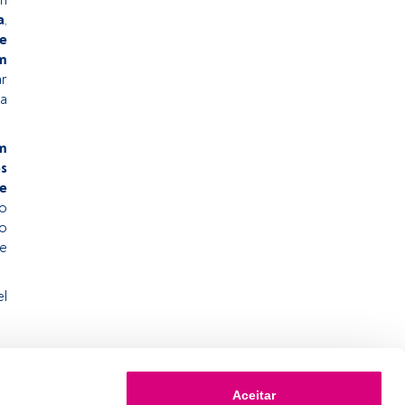
a
,
se
em
ar
da
m
s
e
ão
ão
 e
el
Aceitar