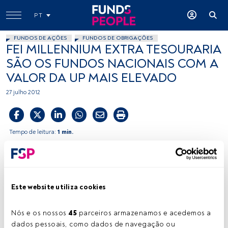
PT
FUNDOS DE AÇÕES
FUNDOS DE OBRIGAÇÕES
FEI MILLENNIUM EXTRA TESOURARIA
SÃO OS FUNDOS NACIONAIS COM A
VALOR DA UP MAIS ELEVADO
27 julho 2012
Tempo de leitura:
1 min.
A
20 de Julho, a unidade de participação do
Millennium Extra Tesouraria vale 5.874,08 euros,
do Millennium Extra Tesouraria II 5.813,68 euros e
Este website utiliza cookies
do Millennium Extra Tesouraria III 5.283,1592 euros. Estes
fundos de obrigações ultra curto prazo euros apresentam
uma rendibilidade positiva nos últimos 12 meses de 4,07%,
Nós e os nossos 
45
 parceiros armazenamos e acedemos a 
3,96% e 3,52%, respectivamente, segundo dados da
dados pessoais, como dados de navegação ou 