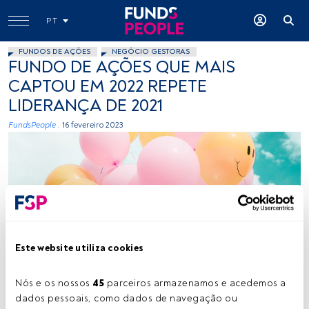
PT
FUNDOS DE AÇÕES
NEGÓCIO GESTORAS
FUNDO DE AÇÕES QUE MAIS
CAPTOU EM 2022 REPETE
LIDERANÇA DE 2021
FundsPeople .
16 fevereiro 2023
Este website utiliza cookies
Créditos: Hybrid (Unsplash)
Nós e os nossos 
45
 parceiros armazenamos e acedemos a 
dados pessoais, como dados de navegação ou 
Tempo de leitura:
3 min.