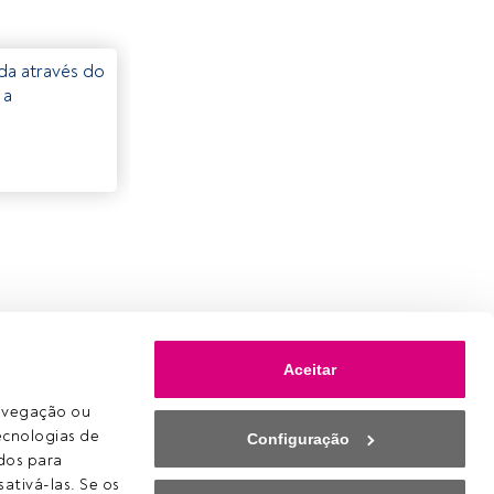
eda através do
 a
Aceitar
avegação ou 
ecnologias de 
Configuração
os para 
ativá-las. Se os 