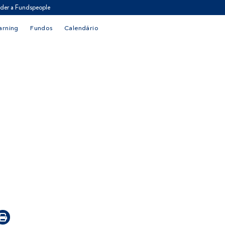
der a Fundspeople
arning
Fundos
Calendário