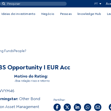
PT
Ace
Ideias de investimento
Negócio
Pessoas
knowledge Hub
Le
ing FundsPeople?
S Opportunity I EUR Acc
Motivo do Rating:
-Boa relação risco e retorno
WVYM46
rningstar:
Other Bond
Partilhar:
on Asset Management