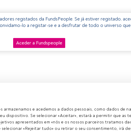
izadores registados da FundsPeople. Se já estiver registado, ac
onvidamo-lo a registar-se e a desfrutar de todo o universo que
Aceder a Fundspeople
ros armazenamos e acedemos a dados pessoais, como dados de n
eu dispositivo. Se selecionar «Aceitar», estará a permitir que as t
etivos apresentados em «nós e os nossos parceiros tratamos dad
selecionar «Rejeitar tudo» ou retirar o seu consentimento, irá des