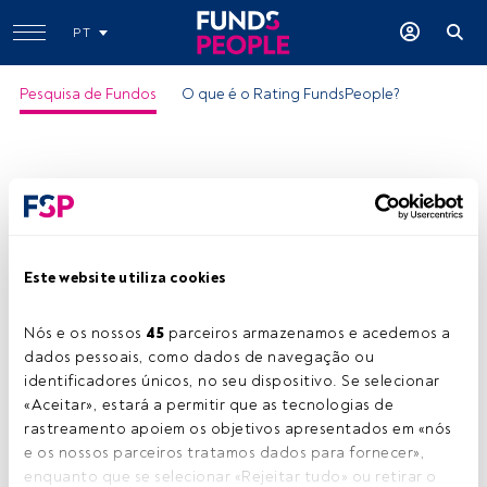
PT
Pesquisa de Fundos
O que é o Rating FundsPeople?
Este website utiliza cookies
Templeton Em Mkts Dyn Inc A Acc
EUR
Nós e os nossos 
45
 parceiros armazenamos e acedemos a 
dados pessoais, como dados de navegação ou 
ISIN:
LU0608807516
identificadores únicos, no seu dispositivo. Se selecionar 
Categoria Morningstar:
Global Emerging Markets
«Aceitar», estará a permitir que as tecnologias de 
Allocation
rastreamento apoiem os objetivos apresentados em «nós 
e os nossos parceiros tratamos dados para fornecer», 
Empresa:
Franklin Templeton
enquanto que se selecionar «Rejeitar tudo» ou retirar o 