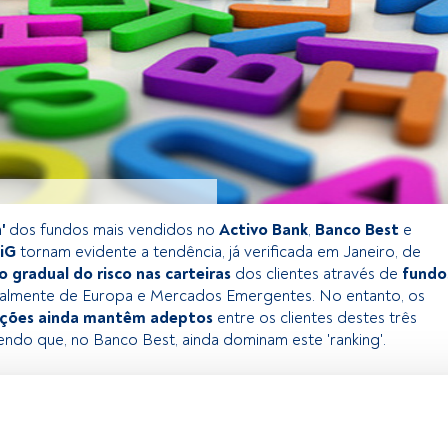
'
dos fundos mais vendidos no
Activo Bank
,
Banco Best
e
iG
tornam evidente a tendência, já verificada em Janeiro, de
 gradual do risco nas carteiras
dos clientes através de
fundo
ialmente de Europa e Mercados Emergentes. No entanto, os
ações ainda mantêm adeptos
entre os clientes destes três
ndo que, no Banco Best, ainda dominam este 'ranking'.
 exclusivo para os utilizadores registados da FundsPeople. Se já
o, aceda através do botão Login. Se ainda não tem conta,