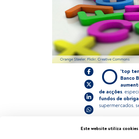
Orange Steeler, Flickr, Creative Commons
O
'top ten
Banco B
aumento
de acções
, espec
fundos de obrig
supermercados, se
Este é um artigo
Este website utiliza cookies
estiver registad