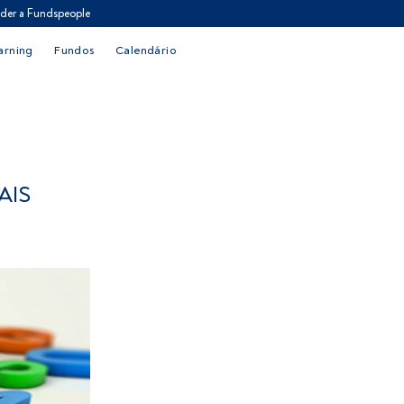
der a Fundspeople
arning
Fundos
Calendário
AIS