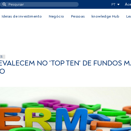
PT
Ace
Ideias de investimento
Negócio
Pessoas
knowledge Hub
Le
ES
VALECEM NO 'TOP TEN' DE FUNDOS M
RO