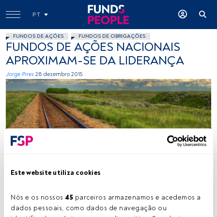
PT
FUNDOS DE AÇÕES
FUNDOS DE OBRIGAÇÕES
FUNDOS DE AÇÕES NACIONAIS
APROXIMAM-SE DA LIDERANÇA
Jorge Pires
28 dezembro 2015
ecstaticist, Flickr, Creative Commons
Este website utiliza cookies
Nós e os nossos 
45
 parceiros armazenamos e acedemos a 
Tempo de leitura:
2 min.
dados pessoais, como dados de navegação ou 