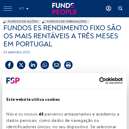
PT
FUNDOS DE AÇÕES
FUNDOS DE OBRIGAÇÕES
FUNDOS ES RENDIMENTO FIXO SÃO
OS MAIS RENTÁVEIS A TRÊS MESES
EM PORTUGAL
24 setembro 2012
Tempo de leitura:
1 min.
O
fundo especial de investimento, E.S. Rendimento
Fixo IX, com 50,51 milhões de euros, apresenta a
Este website utiliza cookies
melhor rendibilidade a três meses, com 22,79%.
Segue-se o E.S. Rendimento Fixo IV com um património
de 31,5 milhões de euros e uma rendibilidade a três meses
Nós e os nossos 
45
 parceiros armazenamos e acedemos a 
de 22,35% e o E.S. Rendimento Fixo VII que tem 43,74
dados pessoais, como dados de navegação ou 
milhões de euros sob gestão e uma rendibilidade a três
identificadores únicos, no seu dispositivo. Se selecionar 