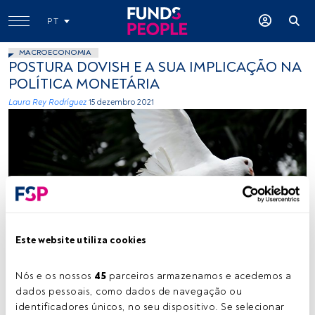
PT
MACROECONOMIA
POSTURA DOVISH E A SUA IMPLICAÇÃO NA
POLÍTICA MONETÁRIA
Laura Rey Rodríguez
15 dezembro 2021
Créditos: 卡晨 (Unsplash)
Este website utiliza cookies
Nós e os nossos 
45
 parceiros armazenamos e acedemos a 
Tempo de leitura:
3 min.
dados pessoais, como dados de navegação ou 
identificadores únicos, no seu dispositivo. Se selecionar 