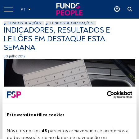
PT
FUNDOS DE AÇÕES
FUNDOS DE OBRIGAÇÕES
INDICADORES, RESULTADOS E
LEILÕES EM DESTAQUE ESTA
SEMANA
30 julho 2012
Joe Lanman, Flickr, Creative Commons
Este website utiliza cookies
Nós e os nossos 
45
 parceiros armazenamos e acedemos a 
Tempo de leitura:
1 min.
dados pessoais, como dados de navegação ou 