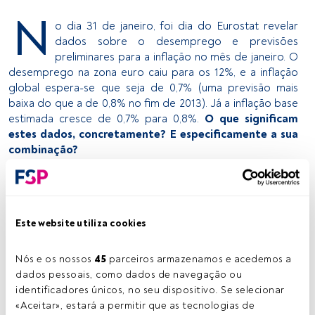
N
o dia 31 de janeiro, foi dia do Eurostat revelar
dados sobre o desemprego e previsões
preliminares para a inflação no mês de janeiro. O
desemprego na zona euro caiu para os 12%, e a inflação
global espera-se que seja de 0,7% (uma previsão mais
baixa do que a de 0,8% no fim de 2013). Já a inflação base
estimada cresce de 0,7% para 0,8%.
O que significam
estes dados, concretamente? E especificamente a sua
combinação?
Azad Zangana, Economista da
Schroders
, refere que “
a
inflação base é agora maior do que a inflação global, o
que demonstra o impacto negativo das categorias
mais voláteis de bens e serviços
”, refere, acrescentando
Este website utiliza cookies
que “janeiro é geralmente um mês impactado por
mudanças de preços administrados, especialmente nos
Nós e os nossos 
45
 parceiros armazenamos e acedemos a 
mercados de energia doméstica”.
dados pessoais, como dados de navegação ou 
Sinais mistos
identificadores únicos, no seu dispositivo. Se selecionar 
David Lebovitz, da
J.P. Morgan Asset Management
,
«Aceitar», estará a permitir que as tecnologias de 