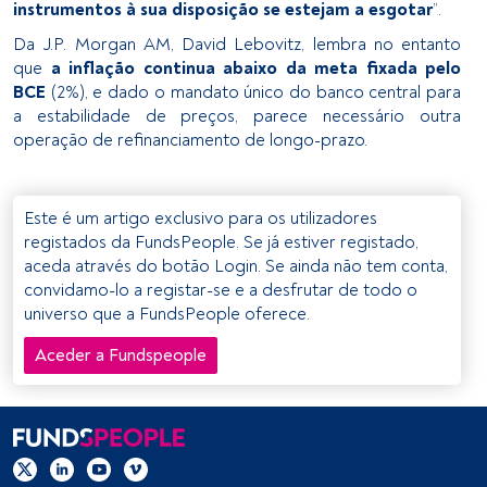
identificação. Armazenar as informações num dispositivo 
instrumentos à sua disposição se estejam a esgotar
”.
e/ou aceder às mesmas. Publicidade e conteúdo 
Da J.P. Morgan AM, David Lebovitz, lembra no entanto
personalizados, medição de publicidade e conteúdo, 
que
a inflação continua abaixo da meta fixada pelo
pesquisa de audiência e desenvolvimento de serviços.
BCE
(2%), e dado o mandato único do banco central para
a estabilidade de preços, parece necessário outra
Lista de parceiros (fornecedores)
operação de refinanciamento de longo-prazo.
Este é um artigo exclusivo para os utilizadores
registados da FundsPeople. Se já estiver registado,
aceda através do botão Login. Se ainda não tem conta,
convidamo-lo a registar-se e a desfrutar de todo o
universo que a FundsPeople oferece.
Aceder a Fundspeople