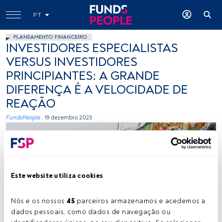
PT
PLANEAMENTO FINANCEIRO
INVESTIDORES ESPECIALISTAS
VERSUS INVESTIDORES
PRINCIPIANTES: A GRANDE
DIFERENÇA É A VELOCIDADE DE
REAÇÃO
FundsPeople .
19 dezembro 2023
Este website utiliza cookies
Nós e os nossos 
45
 parceiros armazenamos e acedemos a 
Créditos: Claudio Schwarz (Unsplash)
dados pessoais, como dados de navegação ou 