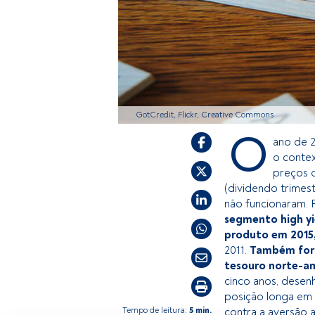
GotCredit, Flickr, Creative Commons
O
ano de 2
o contex
preços d
(dividendo trimes
não funcionaram.
segmento high yie
produto em 2015
2011.
Também fora
tesouro norte-a
cinco anos, desen
posição longa em
Tempo de leitura:
5 min.
contra a aversão a