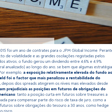
015 foi um ano de contrates para o JPM Global Income. Perant
to de volatilidade e as grandes oscilações registadas pelos
os ativos, o fundo gerou um dividendo entre 4,6% e 4,9%
tral anualizado) ao longo do ano, se bem que algumas estratégia
 Por exemplo,
a exposição relativamente elevada do fundo a
ld foi o factor que mais penalizou a rentabilidade do
,
depois dos spreads atingirem os níveis mais elevados desde
m prejudiciais as posições em futuros de obrigações do
mericano
: tanto a posição curta em futuros sobre treasuries a
hada para compensar parte do risco de taxa de juro, como a
 futuros sobre obrigações do tesouro a 30 anos, como hedge
o risco.