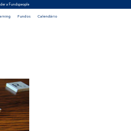
der a Fundspeople
arning
Fundos
Calendário