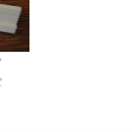
e
s
o