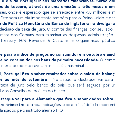
, é dia de Portugal ir aos mercados financiar-se. Serão do
tes do tesouro, através de uma emissão a três meses e um
ses,
onde é esperado que se arrecade entre 750 milhões e m
 Este será um dia importante também para o Reino Unido e pa
de Política Monetária do Banco de Inglaterra irá divulgar 
decisão da taxa de juro.
O comité das finanças, por seu lado,
ara dos Comuns para examinar as despesas, administração 
 Treasury, HM Revenue & Customs e organismsos público
 para o índice de preços no consumidor em outubro e aind
os no consumidor nos bens de primeira necessidade.
O comit
mercado aberto revelam as suas últimas minutas.
21,
Portugal fica a saber resultados sobre o saldo da balan
vos ao mês de setembro
. No Japão o destaque vai para 
 taxa de juro pelo banco do país, que será seguida por u
ros Conselho de política do banco.
estaque vai para a Alemanha que fica a saber dados sobre
iro trimestre,
e ainda indicações sobre a “saúde” da econom
lançados pelo instituto alemão IFO.