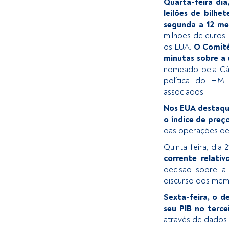
Quarta-feira dia
leilões de bilhe
segunda a 12 me
milhões de euros.
os EUA.
O Comité 
minutas sobre a 
nomeado pela Câm
política do HM
associados.
Nos EUA destaque
o índice de preç
das operações de 
Quinta-feira, dia 
corrente relati
decisão sobre a
discurso dos memb
Sexta-feira, o d
seu PIB no terce
através de dados 