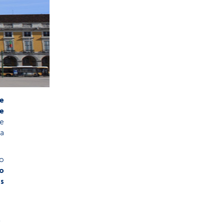
e
e
de
Na
no
o
s