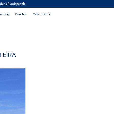
der a Fundspeople
arning
Fundos
Calendário
FEIRA