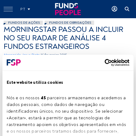
PT
FUNDOS DE AÇÕES
FUNDOS DE OBRIGAÇÕES
MORNINGSTAR PASSOU A INCLUIR
NO SEU RADAR DE ANÁLISE 4
FUNDOS ESTRANGEIROS
Margarida Jesus Pinto
16 fevereiro 2015
Este website utiliza cookies
Nós e os nossos 
45
 parceiros armazenamos e acedemos a 
dados pessoais, como dados de navegação ou 
mlao77, Flickr, Creative Commons
identificadores únicos, no seu dispositivo. Se selecionar 
«Aceitar», estará a permitir que as tecnologias de 
rastreamento apoiem os objetivos apresentados em «nós 
e os nossos parceiros tratamos dados para fornecer», 
Tempo de leitura:
2 min.