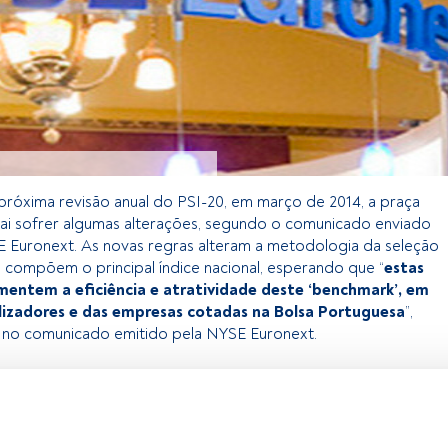
 próxima revisão anual do PSI-20, em março de 2014, a praça
vai sofrer algumas alterações, segundo o comunicado enviado
 Euronext. As novas regras alteram a metodologia da seleção
compõem o principal índice nacional, esperando que “
estas
entem a eficiência e atratividade deste ‘benchmark’, em
ilizadores e das empresas cotadas na Bolsa Portuguesa
”,
 no comunicado emitido pela NYSE Euronext.
 exclusivo para os utilizadores registados da FundsPeople. Se já
o, aceda através do botão Login. Se ainda não tem conta,