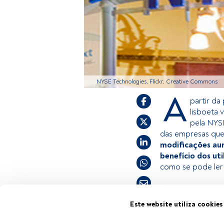
NYSE Technologies, Flickr, Creative Commons
A
partir da
lisboeta 
pela NYSE
das empresas que 
modificações aum
benefício dos ut
como se pode ler
Este é um artigo
Este website utiliza cookies
estiver registad
Tempo de leitura:
3 min.