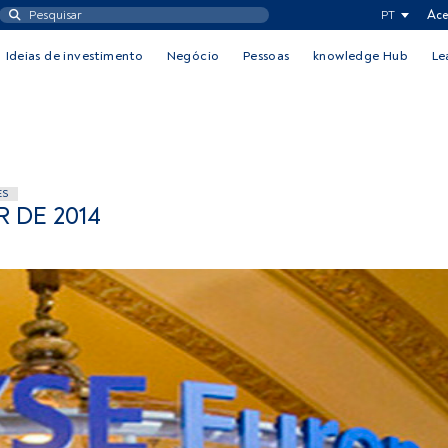
PT
Ace
Ideias de investimento
Negócio
Pessoas
knowledge Hub
Le
ES
 DE 2014