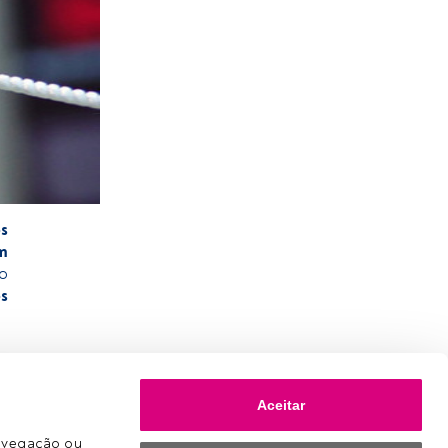
s
m
do
s
Aceitar
avegação ou 