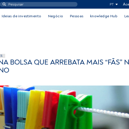
PT
Ace
Ideias de investimento
Negócio
Pessoas
knowledge Hub
Le
ES
NA BOLSA QUE ARREBATA MAIS “FÃS” 
ANO