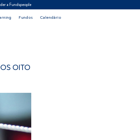
der a Fundspeople
arning
Fundos
Calendário
NOS OITO