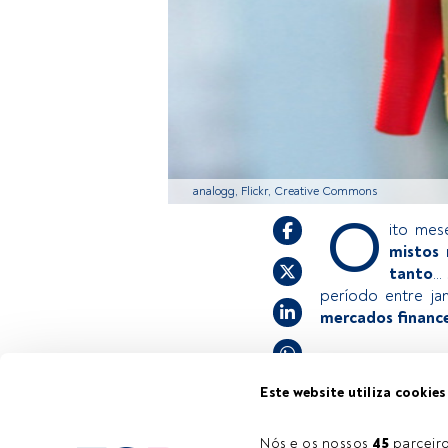
analogg, Flickr, Creative Commons
O
ito mes
mistos 
tanto
..
período entre j
mercados finance
Este é um artigo
Este website utiliza cookies
estiver registad
convidamo-lo a r
Nós e os nossos 
45
 parcei