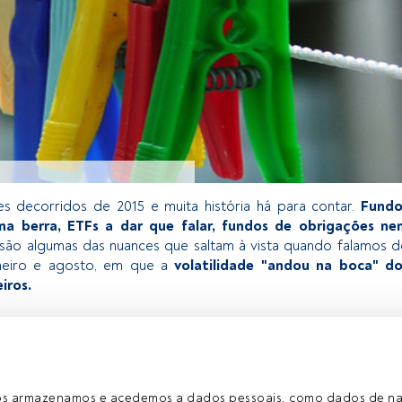
es decorridos de 2015 e muita história há para contar.
Fundo
na berra, ETFs a dar que falar, fundos de obrigações ne
. são algumas das nuances que saltam à vista quando falamos 
aneiro e agosto, em que a
volatilidade "andou na boca" do
iros.
 exclusivo para os utilizadores registados da FundsPeople. Se já
o, aceda através do botão Login. Se ainda não tem conta,
egistar-se e a desfrutar de todo o universo que a
ros armazenamos e acedemos a dados pessoais, como dados de n