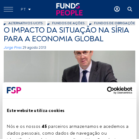
PT
ALTERNATIVOS UCITS
FUNDOS DE AÇÕES
FUNDOS DE OBRIGAÇÕES
O IMPACTO DA SITUAÇÃO NA SÍRIA
PARA A ECONOMIA GLOBAL
Jorge Pires
29 agosto 2013
Cedida
Este website utiliza cookies
Nós e os nossos 
45
 parceiros armazenamos e acedemos a 
Tempo de leitura:
2 min.
dados pessoais, como dados de navegação ou 