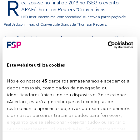
R
ealizou-se no final de 2013 no ISEG o evento
APAF/Thomson Reuters "Convertíveis:
um
instrumento mal compreendido" que teve a participação de
Paul Jackson, Head of
Convertible Bonds da Thomson Reuters.
A conferência teve como base o tema dos convertíveis e
a sua importância
nos mercados, sobretudo para quem lida com este
instrumento que muitas
das vezes não é bem compreendido tanto por
investidores como por
gestores. O mercado de convertíveis tem cerca de 2000
Este website utiliza cookies
emissões, sendo que
representam cerca de 500 mil milhões de dólares.
Segundo Paul Jackson, os
Estados Unidos da América “representam cerca de
Nós e os nossos 
45
 parceiros armazenamos e acedemos a 
284 dos 500 mil milhões
de dólares”.
dados pessoais, como dados de navegação ou 
identificadores únicos, no seu dispositivo. Se selecionar 
O especialista refere, também, que a “o custo do capital
«Aceitar», estará a permitir que as tecnologias de 
nos convertíveis
é mais baixo do que nas obrigações mais normais”,
rastreamento apoiem os objetivos apresentados em «nós 
sendo esta uma das
principais vantagens. No entanto, “não é a melhor forma
e os nossos parceiros tratamos dados para fornecer», 
de financiar a
empresa”. Sobre o preço, afirma que “não é consistente como as
enquanto que se selecionar «Rejeitar tudo» ou retirar o 
classes de
ativos e pode ser o preço limpo ou não”.
seu consentimento, irá desativá-las. Se os rastreadores 
2007, o ano bom
forem desativados, parte do conteúdo e dos anúncios 