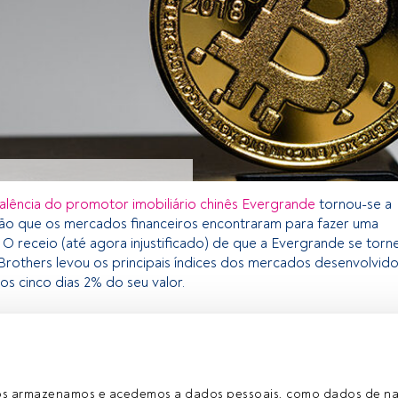
falência do promotor imobiliário chinês Evergrande
tornou-se a
zão que os mercados financeiros encontraram para fazer uma
 O receio (até agora injustificado) de que a Evergrande se torn
others levou os principais índices dos mercados desenvolvid
os cinco dias 2% do seu valor.
 exclusivo para os utilizadores registados da FundsPeople. Se já
o, aceda através do botão Login. Se ainda não tem conta,
egistar-se e a desfrutar de todo o universo que a
ros armazenamos e acedemos a dados pessoais, como dados de n