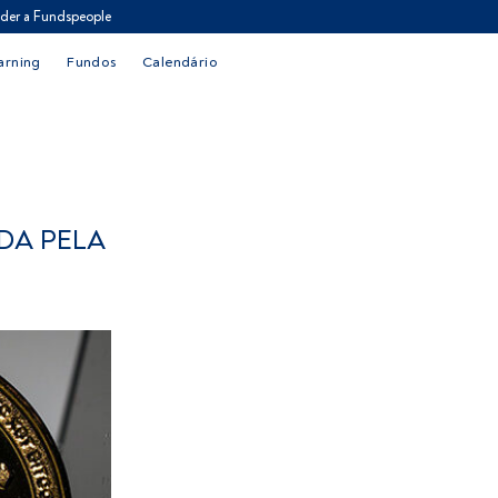
der a Fundspeople
arning
Fundos
Calendário
ADA PELA