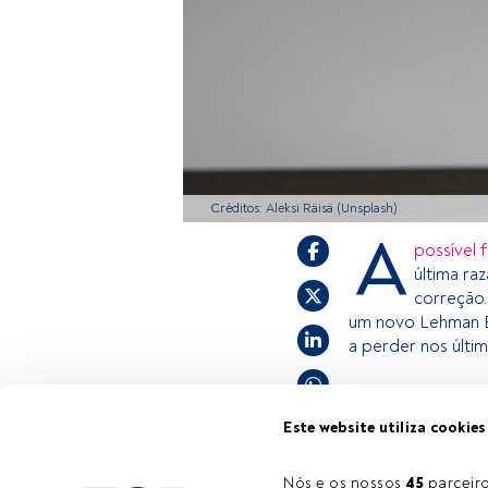
Créditos: Aleksi Räisä (Unsplash)
A
possível 
última ra
correção.
um novo Lehman Br
a perder nos últim
Este é um artigo
Este website utiliza cookies
estiver registad
convidamo-lo a r
Nós e os nossos 
45
 parcei