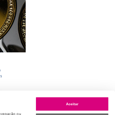
e
os
Aceitar
avegação ou 