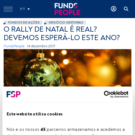
PT
FUNDOS DE AÇÕES
NEGÓCIO GESTORAS
O RALLY DE NATAL É REAL?
DEVEMOS ESPERÁ-LO ESTE ANO?
FundsPeople .
14 dezembro 2017
Crown exclusive, Flickr, Creative Commons
Este website utiliza cookies
Tempo de leitura:
3 min.
Nós e os nossos 
45
 parceiros armazenamos e acedemos a 