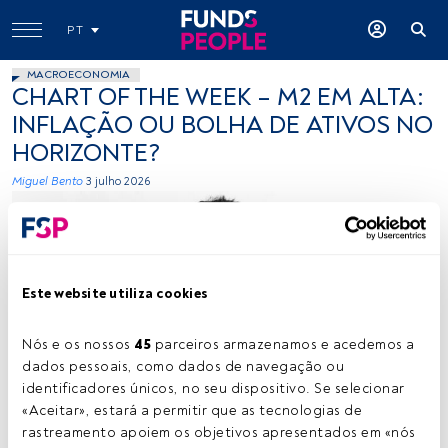
PT
MACROECONOMIA
CHART OF THE WEEK – M2 EM ALTA:
INFLAÇÃO OU BOLHA DE ATIVOS NO
HORIZONTE?
Miguel Bento
3 julho 2026
Este website utiliza cookies
Nós e os nossos 
45
 parceiros armazenamos e acedemos a 
Miguel Bento. Créditos: Cedida (CORUM Asset Management)
dados pessoais, como dados de navegação ou 
identificadores únicos, no seu dispositivo. Se selecionar 
«Aceitar», estará a permitir que as tecnologias de 
rastreamento apoiem os objetivos apresentados em «nós 
Tempo de leitura:
3 min.