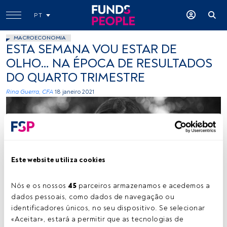
PT
MACROECONOMIA
ESTA SEMANA VOU ESTAR DE
OLHO… NA ÉPOCA DE RESULTADOS
DO QUARTO TRIMESTRE
Rina Guerra, CFA
18 janeiro 2021
Este website utiliza cookies
Rina Guerra. Créditos: Cedida (Miguel Baltazar)
Nós e os nossos 
45
 parceiros armazenamos e acedemos a 
dados pessoais, como dados de navegação ou 
identificadores únicos, no seu dispositivo. Se selecionar 
«Aceitar», estará a permitir que as tecnologias de 
Tempo de leitura:
2 min.