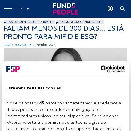
PT
INVESTIMENTO SUSTENTÁVEL
REGULAÇÃO FINANCEIRA
FALTAM MENOS DE 300 DIAS... ESTÁ
PRONTO PARA MIFID E ESG?
Laura Donzella
18 novembro 2021
Este website utiliza cookies
Laura Donzella. Créditos: Cedida (Nordea AM)
Nós e os nossos 
45
 parceiros armazenamos e acedemos a 
dados pessoais, como dados de navegação ou 
identificadores únicos, no seu dispositivo. Se selecionar 
Tempo de leitura:
5 min.
«Aceitar», estará a permitir que as tecnologias de 
rastreamento apoiem os objetivos apresentados em «nós 