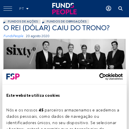
PT
FUNDOS DE AÇÕES
FUNDOS DE OBRIGAÇÕES
O REI (DÓLAR) CAIU DO TRONO?
FundsPeople .
20 agosto 2020
-
Este website utiliza cookies
Nós e os nossos 
45
 parceiros armazenamos e acedemos a 
Tempo de leitura:
7 min.
dados pessoais, como dados de navegação ou 
identificadores únicos, no seu dispositivo. Se selecionar 
Ao longo dos últimos 3 meses, mas com especial ênfase