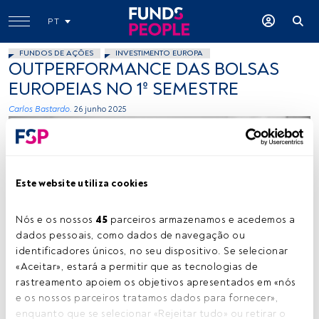
PT
FUNDOS DE AÇÕES
INVESTIMENTO EUROPA
OUTPERFORMANCE DAS BOLSAS
EUROPEIAS NO 1º SEMESTRE
Carlos Bastardo.
26 junho 2025
Este website utiliza cookies
Nós e os nossos 
45
 parceiros armazenamos e acedemos a 
dados pessoais, como dados de navegação ou 
Carlos Bastardo. Créditos: Vítor Duarte
identificadores únicos, no seu dispositivo. Se selecionar 
«Aceitar», estará a permitir que as tecnologias de 
rastreamento apoiem os objetivos apresentados em «nós 
Tempo de leitura:
2 min.
e os nossos parceiros tratamos dados para fornecer», 
enquanto que se selecionar «Rejeitar tudo» ou retirar o 