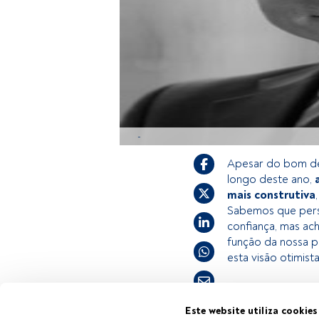
-
Apesar do bom d
longo deste ano,
mais construtiva
Sabemos que persi
confiança, mas ac
função da nossa p
esta visão otimist
Este é um artigo
Este website utiliza cookies