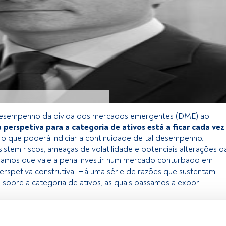
esempenho da dívida dos mercados emergentes (DME) ao
a perspetiva para a categoria de ativos está a ficar cada vez
, o que poderá indiciar a continuidade de tal desempenho.
stem riscos, ameaças de volatilidade e potenciais alterações d
hamos que vale a pena investir num mercado conturbado em
erspetiva construtiva. Há uma série de razões que sustentam
a sobre a categoria de ativos, as quais passamos a expor.
 exclusivo para os utilizadores registados da FundsPeople. Se já