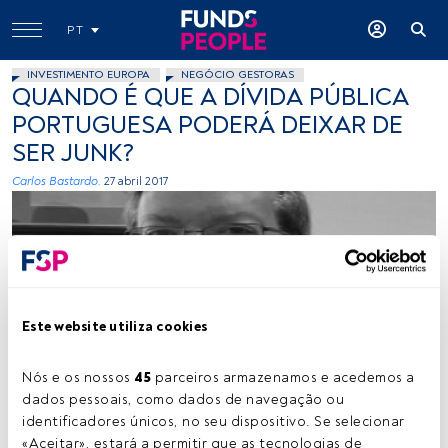
PT
INVESTIMENTO EUROPA
NEGÓCIO GESTORAS
QUANDO É QUE A DÍVIDA PÚBLICA
PORTUGUESA PODERÁ DEIXAR DE
SER JUNK?
Carlos Bastardo.
27 abril 2017
Este website utiliza cookies
-
Nós e os nossos 
45
 parceiros armazenamos e acedemos a 
dados pessoais, como dados de navegação ou 
identificadores únicos, no seu dispositivo. Se selecionar 
Tempo de leitura:
3 min.
«Aceitar», estará a permitir que as tecnologias de 